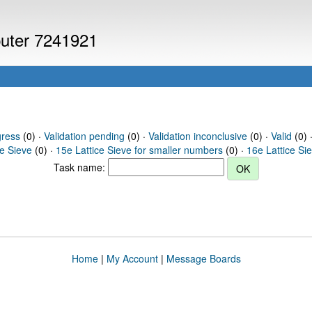
puter 7241921
gress
(0) ·
Validation pending
(0) ·
Validation inconclusive
(0) ·
Valid
(0) 
ce Sieve
(0) ·
15e Lattice Sieve for smaller numbers
(0) ·
16e Lattice Si
Task name:
Home
|
My Account
|
Message Boards