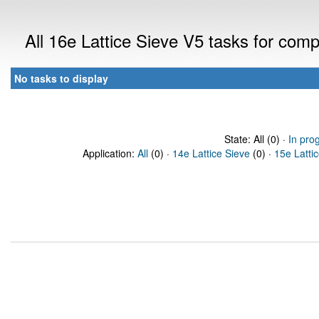
All 16e Lattice Sieve V5 tasks for com
No tasks to display
State: All (0) ·
In pro
Application:
All
(0) ·
14e Lattice Sieve
(0) ·
15e Latti