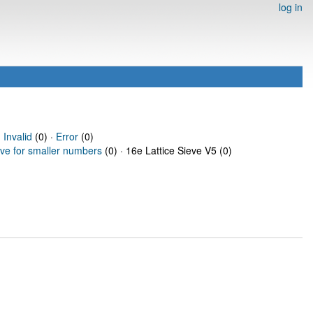
log in
·
Invalid
(0) ·
Error
(0)
eve for smaller numbers
(0) · 16e Lattice Sieve V5 (0)