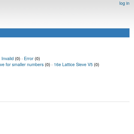
log in
·
Invalid
(0) ·
Error
(0)
eve for smaller numbers
(0) ·
16e Lattice Sieve V5
(0)