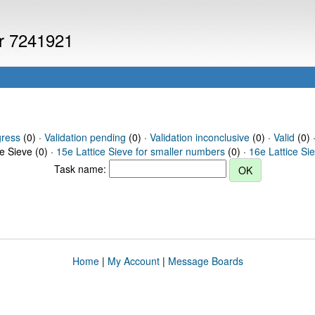
er 7241921
gress
(0) ·
Validation pending
(0) ·
Validation inconclusive
(0) ·
Valid
(0) 
ce Sieve (0) ·
15e Lattice Sieve for smaller numbers
(0) ·
16e Lattice Si
Task name:
Home
|
My Account
|
Message Boards