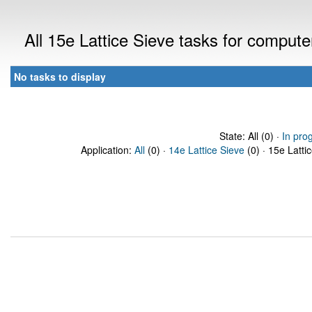
All 15e Lattice Sieve tasks for comput
No tasks to display
State: All (0) ·
In pro
Application:
All
(0) ·
14e Lattice Sieve
(0) · 15e Latti