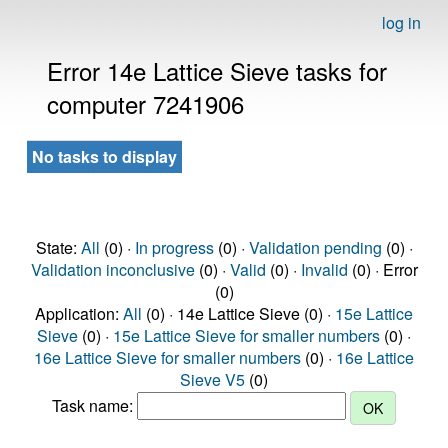
log in
Error 14e Lattice Sieve tasks for
computer 7241906
No tasks to display
State:
All
(0) ·
In progress
(0) ·
Validation pending
(0) ·
Validation inconclusive
(0) ·
Valid
(0) ·
Invalid
(0) · Error
(0)
Application:
All
(0) · 14e Lattice Sieve (0) ·
15e Lattice
Sieve
(0) ·
15e Lattice Sieve for smaller numbers
(0) ·
16e Lattice Sieve for smaller numbers
(0) ·
16e Lattice
Sieve V5
(0)
Task name: