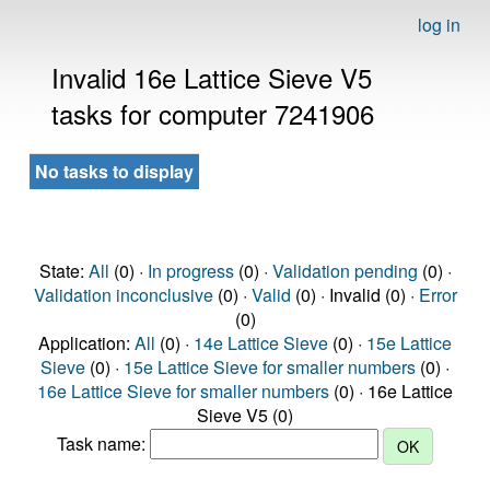
log in
Invalid 16e Lattice Sieve V5
tasks for computer 7241906
No tasks to display
State:
All
(0) ·
In progress
(0) ·
Validation pending
(0) ·
Validation inconclusive
(0) ·
Valid
(0) · Invalid (0) ·
Error
(0)
Application:
All
(0) ·
14e Lattice Sieve
(0) ·
15e Lattice
Sieve
(0) ·
15e Lattice Sieve for smaller numbers
(0) ·
16e Lattice Sieve for smaller numbers
(0) · 16e Lattice
Sieve V5 (0)
Task name: