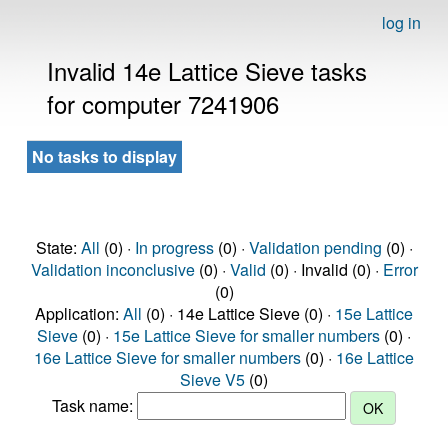
log in
Invalid 14e Lattice Sieve tasks
for computer 7241906
No tasks to display
State:
All
(0) ·
In progress
(0) ·
Validation pending
(0) ·
Validation inconclusive
(0) ·
Valid
(0) · Invalid (0) ·
Error
(0)
Application:
All
(0) · 14e Lattice Sieve (0) ·
15e Lattice
Sieve
(0) ·
15e Lattice Sieve for smaller numbers
(0) ·
16e Lattice Sieve for smaller numbers
(0) ·
16e Lattice
Sieve V5
(0)
Task name: