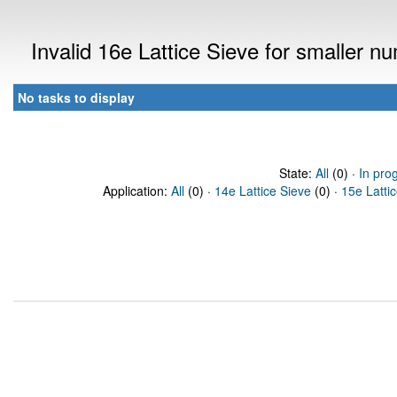
Invalid 16e Lattice Sieve for smaller 
No tasks to display
State:
All
(0) ·
In pro
Application:
All
(0) ·
14e Lattice Sieve
(0) ·
15e Latti