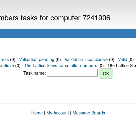
numbers tasks for computer 7241906
gress
(0) ·
Validation pending
(0) ·
Validation inconclusive
(0) ·
Valid
(0) ·
ce Sieve
(0) ·
15e Lattice Sieve for smaller numbers
(0) · 16e Lattice Si
Task name:
Home
|
My Account
|
Message Boards