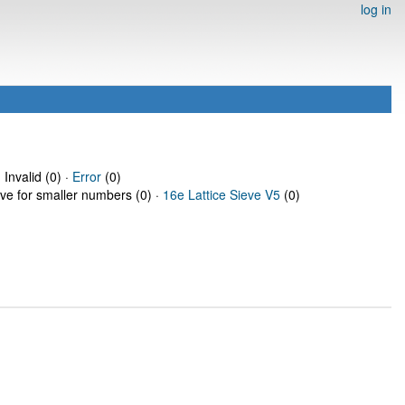
log in
 Invalid (0) ·
Error
(0)
eve for smaller numbers (0) ·
16e Lattice Sieve V5
(0)