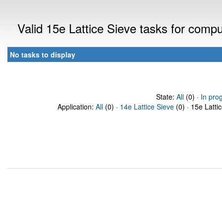
Valid 15e Lattice Sieve tasks for comp
No tasks to display
State:
All
(0) ·
In pro
Application:
All
(0) ·
14e Lattice Sieve
(0) · 15e Latti