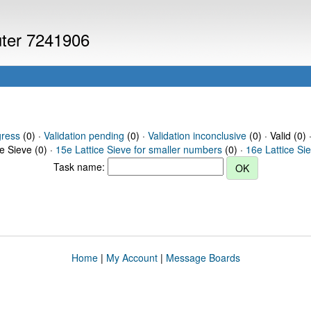
uter 7241906
gress
(0) ·
Validation pending
(0) ·
Validation inconclusive
(0) · Valid (0) 
ce Sieve (0) ·
15e Lattice Sieve for smaller numbers
(0) ·
16e Lattice Si
Task name:
Home
|
My Account
|
Message Boards