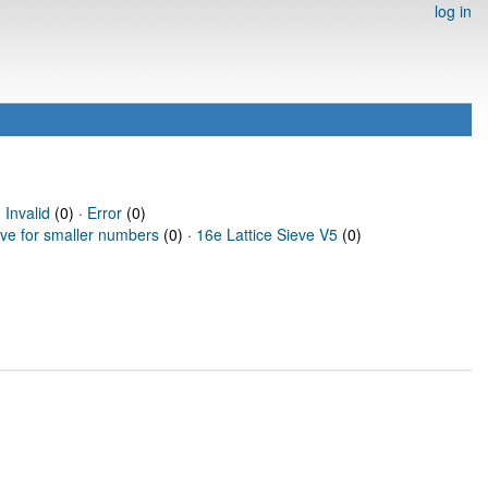
log in
·
Invalid
(0) ·
Error
(0)
eve for smaller numbers
(0) ·
16e Lattice Sieve V5
(0)