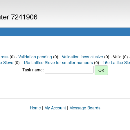
uter 7241906
gress
(0) ·
Validation pending
(0) ·
Validation inconclusive
(0) · Valid (0) 
ce Sieve
(0) ·
15e Lattice Sieve for smaller numbers
(0) ·
16e Lattice Si
Task name:
Home
|
My Account
|
Message Boards