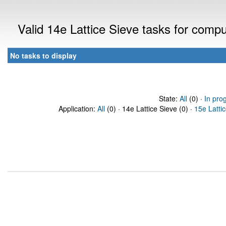
Valid 14e Lattice Sieve tasks for comp
No tasks to display
State:
All
(0) ·
In pro
Application:
All
(0) · 14e Lattice Sieve (0) ·
15e Latti