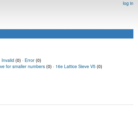
log in
·
Invalid
(0) ·
Error
(0)
eve for smaller numbers
(0) ·
16e Lattice Sieve V5
(0)