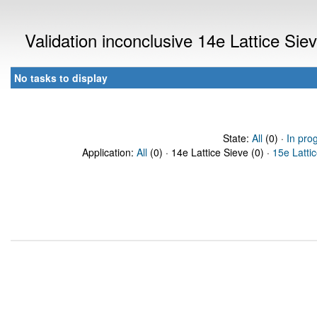
Validation inconclusive 14e Lattice Si
No tasks to display
State:
All
(0) ·
In pro
Application:
All
(0) · 14e Lattice Sieve (0) ·
15e Latti