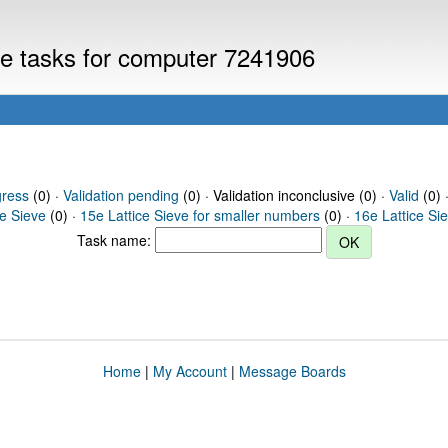
eve tasks for computer 7241906
gress
(0) ·
Validation pending
(0) · Validation inconclusive (0) ·
Valid
(0) 
ce Sieve
(0) ·
15e Lattice Sieve for smaller numbers
(0) ·
16e Lattice Si
Task name:
Home
|
My Account
|
Message Boards