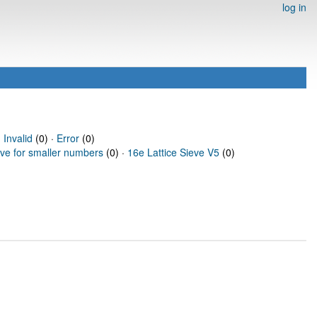
log in
·
Invalid
(0) ·
Error
(0)
eve for smaller numbers
(0) ·
16e Lattice Sieve V5
(0)