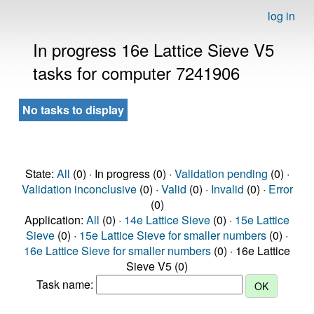
log in
In progress 16e Lattice Sieve V5
tasks for computer 7241906
No tasks to display
State:
All
(0) · In progress (0) ·
Validation pending
(0) ·
Validation inconclusive
(0) ·
Valid
(0) ·
Invalid
(0) ·
Error
(0)
Application:
All
(0) ·
14e Lattice Sieve
(0) ·
15e Lattice
Sieve
(0) ·
15e Lattice Sieve for smaller numbers
(0) ·
16e Lattice Sieve for smaller numbers
(0) · 16e Lattice
Sieve V5 (0)
Task name: