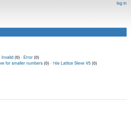
log in
·
Invalid
(0) ·
Error
(0)
eve for smaller numbers
(0) ·
16e Lattice Sieve V5
(0)