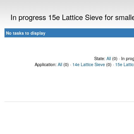
In progress 15e Lattice Sieve for sma
No tasks to display
State:
All
(0) · In pro
Application:
All
(0) ·
14e Lattice Sieve
(0) ·
15e Latti