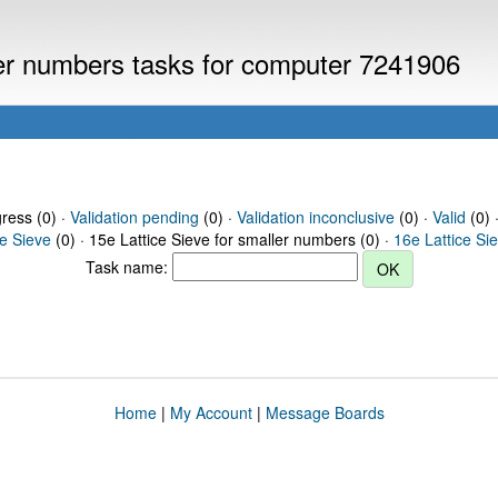
ller numbers tasks for computer 7241906
gress (0) ·
Validation pending
(0) ·
Validation inconclusive
(0) ·
Valid
(0) 
ce Sieve
(0) · 15e Lattice Sieve for smaller numbers (0) ·
16e Lattice Si
Task name:
Home
|
My Account
|
Message Boards