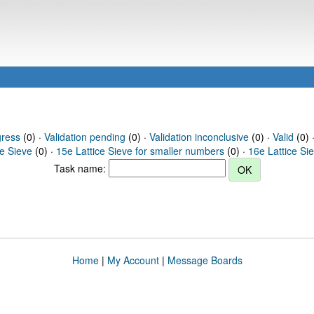
gress
(0) ·
Validation pending
(0) ·
Validation inconclusive
(0) ·
Valid
(0) 
ce Sieve
(0) ·
15e Lattice Sieve for smaller numbers
(0) ·
16e Lattice Si
Task name:
Home
|
My Account
|
Message Boards