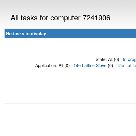
All tasks for computer 7241906
No tasks to display
State: All (0) ·
In pro
Application: All (0) ·
14e Lattice Sieve
(0) ·
15e Latti