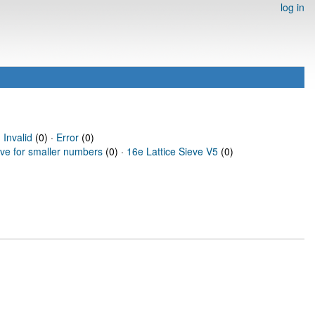
log in
·
Invalid
(0) ·
Error
(0)
eve for smaller numbers
(0) ·
16e Lattice Sieve V5
(0)