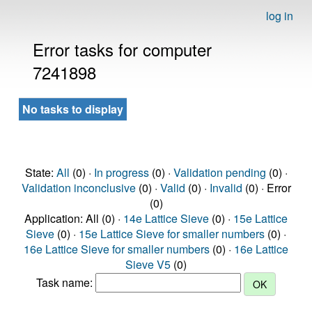
log in
Error tasks for computer
7241898
No tasks to display
State:
All
(0) ·
In progress
(0) ·
Validation pending
(0) ·
Validation inconclusive
(0) ·
Valid
(0) ·
Invalid
(0) · Error
(0)
Application: All (0) ·
14e Lattice Sieve
(0) ·
15e Lattice
Sieve
(0) ·
15e Lattice Sieve for smaller numbers
(0) ·
16e Lattice Sieve for smaller numbers
(0) ·
16e Lattice
Sieve V5
(0)
Task name: