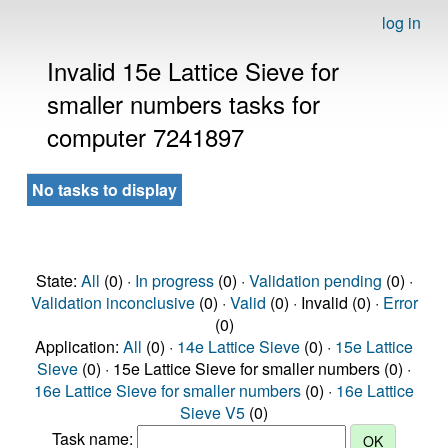
log in
Invalid 15e Lattice Sieve for
smaller numbers tasks for
computer 7241897
No tasks to display
State:
All
(0) ·
In progress
(0) ·
Validation pending
(0) ·
Validation inconclusive
(0) ·
Valid
(0) · Invalid (0) ·
Error
(0)
Application:
All
(0) ·
14e Lattice Sieve
(0) ·
15e Lattice
Sieve
(0) · 15e Lattice Sieve for smaller numbers (0) ·
16e Lattice Sieve for smaller numbers
(0) ·
16e Lattice
Sieve V5
(0)
Task name: