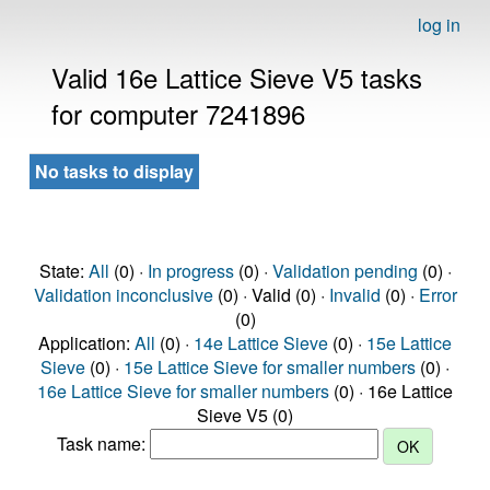
log in
Valid 16e Lattice Sieve V5 tasks
for computer 7241896
No tasks to display
State:
All
(0) ·
In progress
(0) ·
Validation pending
(0) ·
Validation inconclusive
(0) · Valid (0) ·
Invalid
(0) ·
Error
(0)
Application:
All
(0) ·
14e Lattice Sieve
(0) ·
15e Lattice
Sieve
(0) ·
15e Lattice Sieve for smaller numbers
(0) ·
16e Lattice Sieve for smaller numbers
(0) · 16e Lattice
Sieve V5 (0)
Task name: