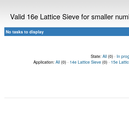
Valid 16e Lattice Sieve for smaller nu
No tasks to display
State:
All
(0) ·
In pro
Application:
All
(0) ·
14e Lattice Sieve
(0) ·
15e Latti