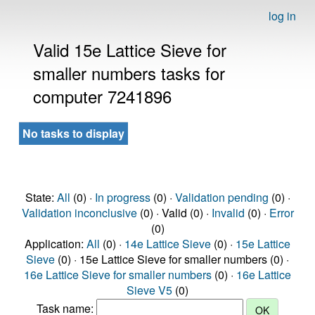
log in
Valid 15e Lattice Sieve for
smaller numbers tasks for
computer 7241896
No tasks to display
State:
All
(0) ·
In progress
(0) ·
Validation pending
(0) ·
Validation inconclusive
(0) · Valid (0) ·
Invalid
(0) ·
Error
(0)
Application:
All
(0) ·
14e Lattice Sieve
(0) ·
15e Lattice
Sieve
(0) · 15e Lattice Sieve for smaller numbers (0) ·
16e Lattice Sieve for smaller numbers
(0) ·
16e Lattice
Sieve V5
(0)
Task name: