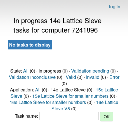
log in
In progress 14e Lattice Sieve
tasks for computer 7241896
No tasks to display
State:
All
(0) · In progress (0) ·
Validation pending
(0) ·
Validation inconclusive
(0) ·
Valid
(0) ·
Invalid
(0) ·
Error
(0)
Application:
All
(0) · 14e Lattice Sieve (0) ·
15e Lattice
Sieve
(0) ·
15e Lattice Sieve for smaller numbers
(0) ·
16e Lattice Sieve for smaller numbers
(0) ·
16e Lattice
Sieve V5
(0)
Task name: