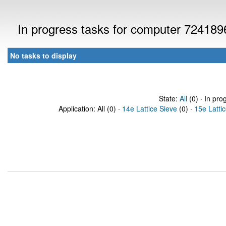
In progress tasks for computer 724189
No tasks to display
State:
All
(0) · In pro
Application: All (0) ·
14e Lattice Sieve
(0) ·
15e Latti