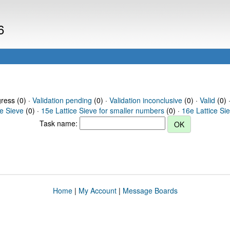
6
gress (0) ·
Validation pending
(0) ·
Validation inconclusive
(0) ·
Valid
(0) 
ce Sieve
(0) ·
15e Lattice Sieve for smaller numbers
(0) ·
16e Lattice Si
Task name:
Home
|
My Account
|
Message Boards