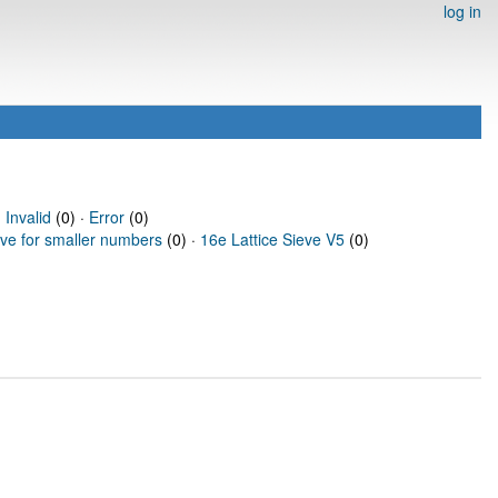
log in
·
Invalid
(0) ·
Error
(0)
eve for smaller numbers
(0) ·
16e Lattice Sieve V5
(0)