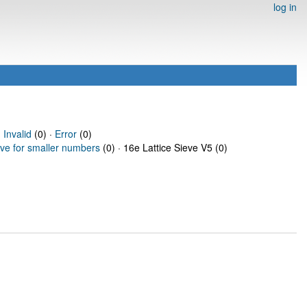
log in
·
Invalid
(0) ·
Error
(0)
eve for smaller numbers
(0) · 16e Lattice Sieve V5 (0)