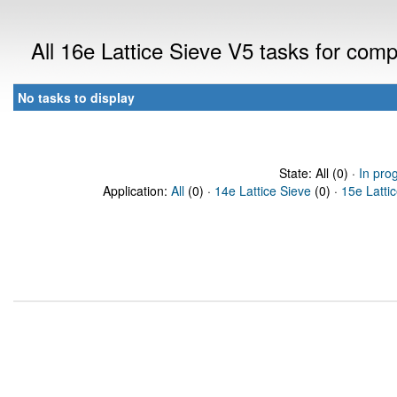
All 16e Lattice Sieve V5 tasks for com
No tasks to display
State: All (0) ·
In pro
Application:
All
(0) ·
14e Lattice Sieve
(0) ·
15e Latti