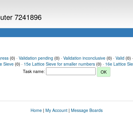
puter 7241896
gress
(0) ·
Validation pending
(0) ·
Validation inconclusive
(0) ·
Valid
(0) 
ce Sieve
(0) ·
15e Lattice Sieve for smaller numbers
(0) ·
16e Lattice Si
Task name:
Home
|
My Account
|
Message Boards