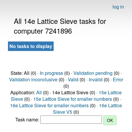
log in
All 14e Lattice Sieve tasks for
computer 7241896
No tasks to display
State: All (0) ·
In progress
(0) ·
Validation pending
(0) ·
Validation inconclusive
(0) ·
Valid
(0) ·
Invalid
(0) ·
Error
(0)
Application:
All
(0) · 14e Lattice Sieve (0) ·
15e Lattice
Sieve
(0) ·
15e Lattice Sieve for smaller numbers
(0) ·
16e Lattice Sieve for smaller numbers
(0) ·
16e Lattice
Sieve V5
(0)
Task name: