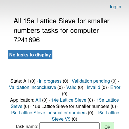
log in
All 15e Lattice Sieve for smaller
numbers tasks for computer
7241896
No tasks to display
State: All (0) ·
In progress
(0) ·
Validation pending
(0) ·
Validation inconclusive
(0) ·
Valid
(0) ·
Invalid
(0) ·
Error
(0)
Application:
All
(0) ·
14e Lattice Sieve
(0) ·
15e Lattice
Sieve
(0) · 15e Lattice Sieve for smaller numbers (0) ·
16e Lattice Sieve for smaller numbers
(0) ·
16e Lattice
Sieve V5
(0)
Task name: