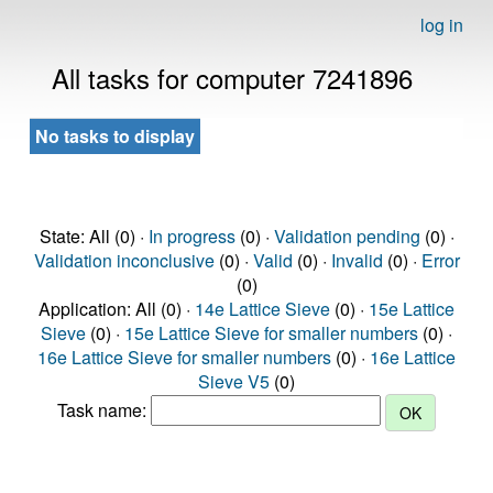
log in
All tasks for computer 7241896
No tasks to display
State: All (0) ·
In progress
(0) ·
Validation pending
(0) ·
Validation inconclusive
(0) ·
Valid
(0) ·
Invalid
(0) ·
Error
(0)
Application: All (0) ·
14e Lattice Sieve
(0) ·
15e Lattice
Sieve
(0) ·
15e Lattice Sieve for smaller numbers
(0) ·
16e Lattice Sieve for smaller numbers
(0) ·
16e Lattice
Sieve V5
(0)
Task name: