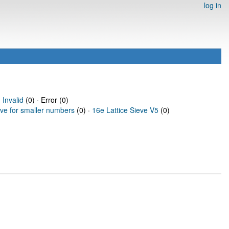
log in
·
Invalid
(0) · Error (0)
eve for smaller numbers
(0) ·
16e Lattice Sieve V5
(0)