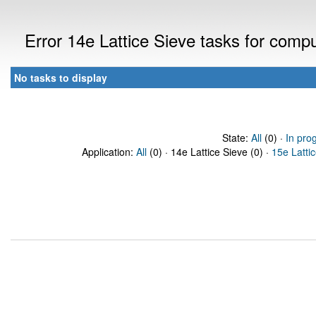
Error 14e Lattice Sieve tasks for com
No tasks to display
State:
All
(0) ·
In pro
Application:
All
(0) · 14e Lattice Sieve (0) ·
15e Latti