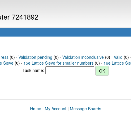
puter 7241892
gress
(0) ·
Validation pending
(0) ·
Validation inconclusive
(0) ·
Valid
(0) 
ce Sieve
(0) ·
15e Lattice Sieve for smaller numbers
(0) ·
16e Lattice Si
Task name:
Home
|
My Account
|
Message Boards