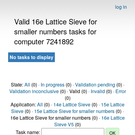
log in
Valid 16e Lattice Sieve for
smaller numbers tasks for
computer 7241892
No tasks to display
State:
All
(0) ·
In progress
(0) ·
Validation pending
(0) ·
Validation inconclusive
(0) · Valid (0) ·
Invalid
(0) ·
Error
(0)
Application:
All
(0) ·
14e Lattice Sieve
(0) ·
15e Lattice
Sieve
(0) ·
15e Lattice Sieve for smaller numbers
(0) ·
16e Lattice Sieve for smaller numbers (0) ·
16e Lattice
Sieve V5
(0)
Task name: