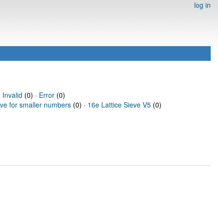
log in
·
Invalid
(0) ·
Error
(0)
eve for smaller numbers
(0) ·
16e Lattice Sieve V5
(0)