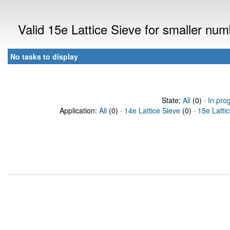
Valid 15e Lattice Sieve for smaller nu
No tasks to display
State:
All
(0) ·
In pro
Application:
All
(0) ·
14e Lattice Sieve
(0) ·
15e Latti