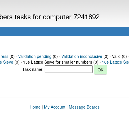
mbers tasks for computer 7241892
gress
(0) ·
Validation pending
(0) ·
Validation inconclusive
(0) · Valid (0) 
ce Sieve
(0) · 15e Lattice Sieve for smaller numbers (0) ·
16e Lattice Si
Task name:
Home
|
My Account
|
Message Boards