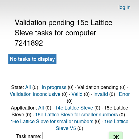
log in
Validation pending 15e Lattice
Sieve tasks for computer
7241892
No tasks to display
State:
All
(0) ·
In progress
(0) · Validation pending (0) ·
Validation inconclusive
(0) ·
Valid
(0) ·
Invalid
(0) ·
Error
(0)
Application:
All
(0) ·
14e Lattice Sieve
(0) · 15e Lattice
Sieve (0) ·
15e Lattice Sieve for smaller numbers
(0) ·
16e Lattice Sieve for smaller numbers
(0) ·
16e Lattice
Sieve V5
(0)
Task name: