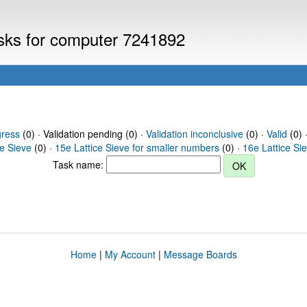
asks for computer 7241892
gress
(0) · Validation pending (0) ·
Validation inconclusive
(0) ·
Valid
(0) 
ce Sieve
(0) ·
15e Lattice Sieve for smaller numbers
(0) ·
16e Lattice Si
Task name:
Home
|
My Account
|
Message Boards