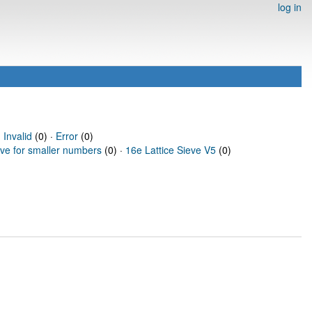
log in
·
Invalid
(0) ·
Error
(0)
eve for smaller numbers
(0) ·
16e Lattice Sieve V5
(0)