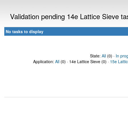
Validation pending 14e Lattice Sieve t
No tasks to display
State:
All
(0) ·
In pro
Application:
All
(0) · 14e Lattice Sieve (0) ·
15e Latti