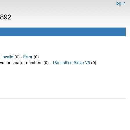
log in
1892
·
Invalid
(0) ·
Error
(0)
eve for smaller numbers (0) ·
16e Lattice Sieve V5
(0)