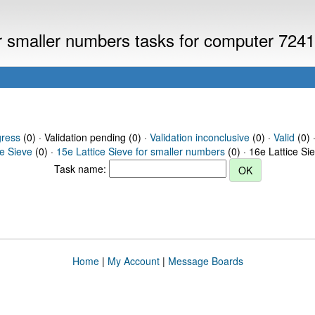
or smaller numbers tasks for computer 724
gress
(0) · Validation pending (0) ·
Validation inconclusive
(0) ·
Valid
(0) 
ce Sieve
(0) ·
15e Lattice Sieve for smaller numbers
(0) · 16e Lattice Si
Task name:
Home
|
My Account
|
Message Boards