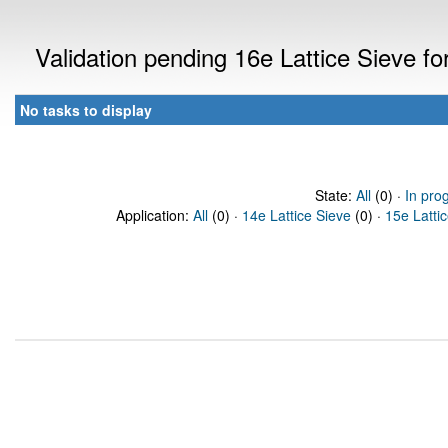
Validation pending 16e Lattice Sieve f
No tasks to display
State:
All
(0) ·
In pro
Application:
All
(0) ·
14e Lattice Sieve
(0) ·
15e Latti