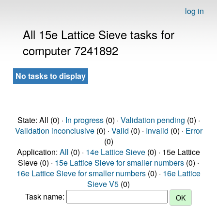
log in
All 15e Lattice Sieve tasks for
computer 7241892
No tasks to display
State: All (0) ·
In progress
(0) ·
Validation pending
(0) ·
Validation inconclusive
(0) ·
Valid
(0) ·
Invalid
(0) ·
Error
(0)
Application:
All
(0) ·
14e Lattice Sieve
(0) · 15e Lattice
Sieve (0) ·
15e Lattice Sieve for smaller numbers
(0) ·
16e Lattice Sieve for smaller numbers
(0) ·
16e Lattice
Sieve V5
(0)
Task name: