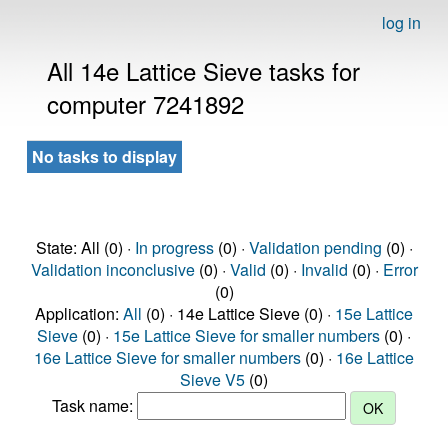
log in
All 14e Lattice Sieve tasks for
computer 7241892
No tasks to display
State: All (0) ·
In progress
(0) ·
Validation pending
(0) ·
Validation inconclusive
(0) ·
Valid
(0) ·
Invalid
(0) ·
Error
(0)
Application:
All
(0) · 14e Lattice Sieve (0) ·
15e Lattice
Sieve
(0) ·
15e Lattice Sieve for smaller numbers
(0) ·
16e Lattice Sieve for smaller numbers
(0) ·
16e Lattice
Sieve V5
(0)
Task name: