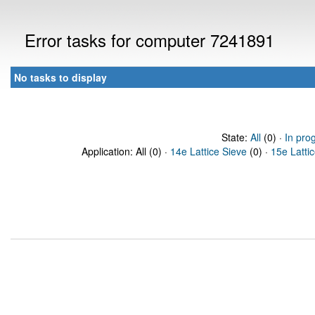
Error tasks for computer 7241891
No tasks to display
State:
All
(0) ·
In pro
Application: All (0) ·
14e Lattice Sieve
(0) ·
15e Latti