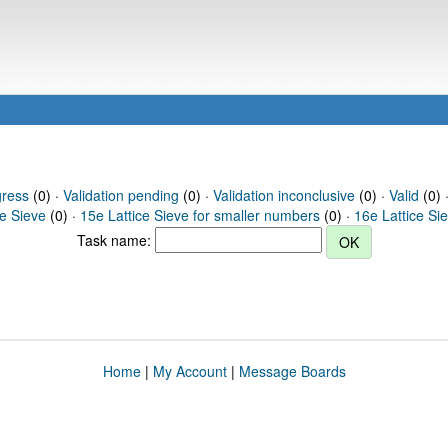
gress
(0) ·
Validation pending
(0) ·
Validation inconclusive
(0) ·
Valid
(0) 
ce Sieve
(0) ·
15e Lattice Sieve for smaller numbers
(0) ·
16e Lattice Si
Task name:
Home
|
My Account
|
Message Boards