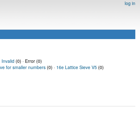
log in
·
Invalid
(0) · Error (0)
eve for smaller numbers
(0) ·
16e Lattice Sieve V5
(0)