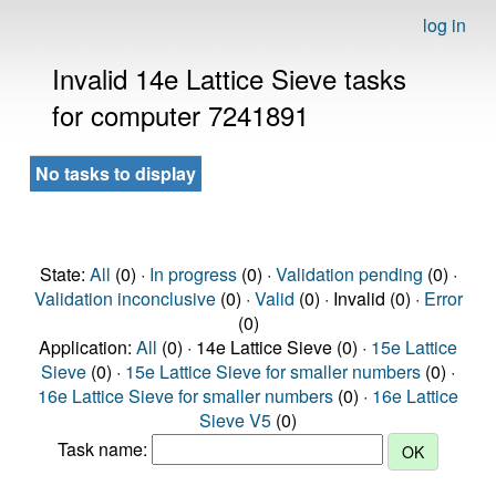
log in
Invalid 14e Lattice Sieve tasks
for computer 7241891
No tasks to display
State:
All
(0) ·
In progress
(0) ·
Validation pending
(0) ·
Validation inconclusive
(0) ·
Valid
(0) · Invalid (0) ·
Error
(0)
Application:
All
(0) · 14e Lattice Sieve (0) ·
15e Lattice
Sieve
(0) ·
15e Lattice Sieve for smaller numbers
(0) ·
16e Lattice Sieve for smaller numbers
(0) ·
16e Lattice
Sieve V5
(0)
Task name: