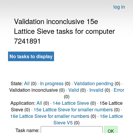
log in
Validation inconclusive 15e
Lattice Sieve tasks for computer
7241891
No tasks to display
State:
All
(0) ·
In progress
(0) ·
Validation pending
(0) ·
Validation inconclusive (0) ·
Valid
(0) ·
Invalid
(0) ·
Error
(0)
Application:
All
(0) ·
14e Lattice Sieve
(0) · 15e Lattice
Sieve (0) ·
15e Lattice Sieve for smaller numbers
(0) ·
16e Lattice Sieve for smaller numbers
(0) ·
16e Lattice
Sieve V5
(0)
Task name: