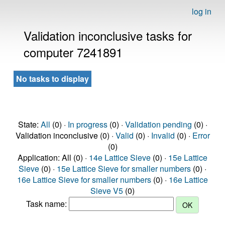
log in
Validation inconclusive tasks for
computer 7241891
No tasks to display
State:
All
(0) ·
In progress
(0) ·
Validation pending
(0) ·
Validation inconclusive (0) ·
Valid
(0) ·
Invalid
(0) ·
Error
(0)
Application: All (0) ·
14e Lattice Sieve
(0) ·
15e Lattice
Sieve
(0) ·
15e Lattice Sieve for smaller numbers
(0) ·
16e Lattice Sieve for smaller numbers
(0) ·
16e Lattice
Sieve V5
(0)
Task name: