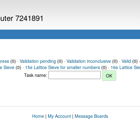
puter 7241891
gress
(0) ·
Validation pending
(0) ·
Validation inconclusive
(0) ·
Valid
(0) 
ce Sieve
(0) ·
15e Lattice Sieve for smaller numbers
(0) ·
16e Lattice Si
Task name:
Home
|
My Account
|
Message Boards