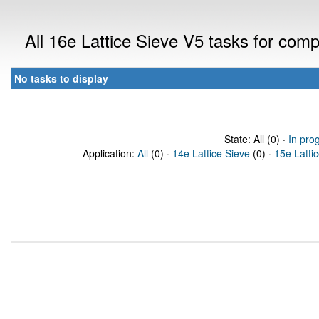
All 16e Lattice Sieve V5 tasks for com
No tasks to display
State: All (0) ·
In pro
Application:
All
(0) ·
14e Lattice Sieve
(0) ·
15e Latti