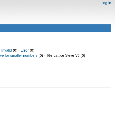
log in
·
Invalid
(0) ·
Error
(0)
eve for smaller numbers
(0) · 16e Lattice Sieve V5 (0)