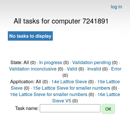
log in
All tasks for computer 7241891
No tasks to display
State: All (0) ·
In progress
(0) ·
Validation pending
(0) ·
Validation inconclusive
(0) ·
Valid
(0) ·
Invalid
(0) ·
Error
(0)
Application: All (0) ·
14e Lattice Sieve
(0) ·
15e Lattice
Sieve
(0) ·
15e Lattice Sieve for smaller numbers
(0) ·
16e Lattice Sieve for smaller numbers
(0) ·
16e Lattice
Sieve V5
(0)
Task name: