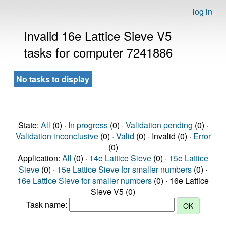
log in
Invalid 16e Lattice Sieve V5
tasks for computer 7241886
No tasks to display
State:
All
(0) ·
In progress
(0) ·
Validation pending
(0) ·
Validation inconclusive
(0) ·
Valid
(0) · Invalid (0) ·
Error
(0)
Application:
All
(0) ·
14e Lattice Sieve
(0) ·
15e Lattice
Sieve
(0) ·
15e Lattice Sieve for smaller numbers
(0) ·
16e Lattice Sieve for smaller numbers
(0) · 16e Lattice
Sieve V5 (0)
Task name: