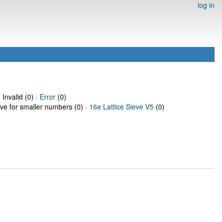
log in
 Invalid (0) ·
Error
(0)
eve for smaller numbers (0) ·
16e Lattice Sieve V5
(0)