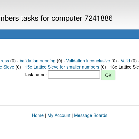
numbers tasks for computer 7241886
gress
(0) ·
Validation pending
(0) ·
Validation inconclusive
(0) ·
Valid
(0) ·
ce Sieve
(0) ·
15e Lattice Sieve for smaller numbers
(0) · 16e Lattice Si
Task name:
Home
|
My Account
|
Message Boards