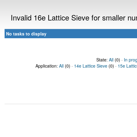
Invalid 16e Lattice Sieve for smaller 
No tasks to display
State:
All
(0) ·
In pro
Application:
All
(0) ·
14e Lattice Sieve
(0) ·
15e Latti