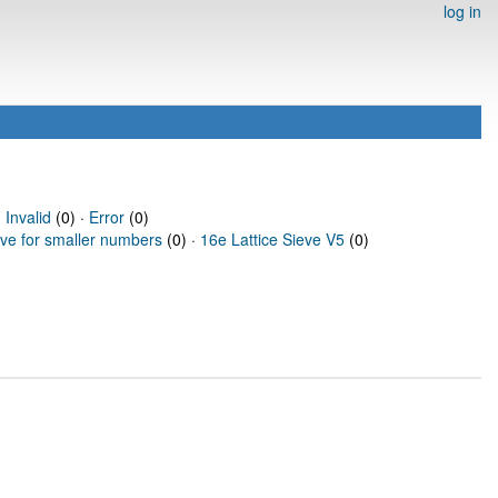
log in
·
Invalid
(0) ·
Error
(0)
eve for smaller numbers
(0) ·
16e Lattice Sieve V5
(0)