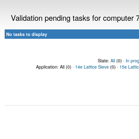
Validation pending tasks for computer
No tasks to display
State:
All
(0) ·
In pro
Application: All (0) ·
14e Lattice Sieve
(0) ·
15e Latti