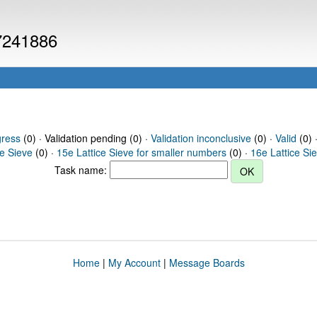
 7241886
gress
(0) · Validation pending (0) ·
Validation inconclusive
(0) ·
Valid
(0) 
ce Sieve
(0) ·
15e Lattice Sieve for smaller numbers
(0) ·
16e Lattice Si
Task name:
Home
|
My Account
|
Message Boards