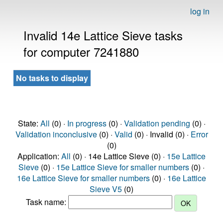
log in
Invalid 14e Lattice Sieve tasks
for computer 7241880
No tasks to display
State:
All
(0) ·
In progress
(0) ·
Validation pending
(0) ·
Validation inconclusive
(0) ·
Valid
(0) · Invalid (0) ·
Error
(0)
Application:
All
(0) · 14e Lattice Sieve (0) ·
15e Lattice
Sieve
(0) ·
15e Lattice Sieve for smaller numbers
(0) ·
16e Lattice Sieve for smaller numbers
(0) ·
16e Lattice
Sieve V5
(0)
Task name: