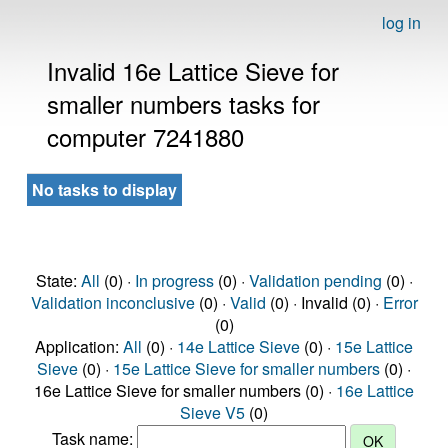
log in
Invalid 16e Lattice Sieve for
smaller numbers tasks for
computer 7241880
No tasks to display
State:
All
(0) ·
In progress
(0) ·
Validation pending
(0) ·
Validation inconclusive
(0) ·
Valid
(0) · Invalid (0) ·
Error
(0)
Application:
All
(0) ·
14e Lattice Sieve
(0) ·
15e Lattice
Sieve
(0) ·
15e Lattice Sieve for smaller numbers
(0) ·
16e Lattice Sieve for smaller numbers (0) ·
16e Lattice
Sieve V5
(0)
Task name: