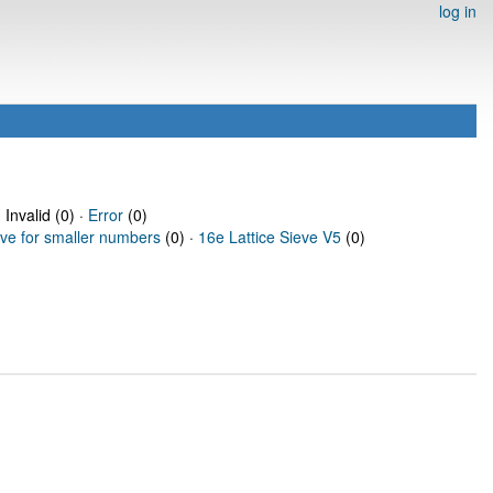
log in
 Invalid (0) ·
Error
(0)
eve for smaller numbers
(0) ·
16e Lattice Sieve V5
(0)