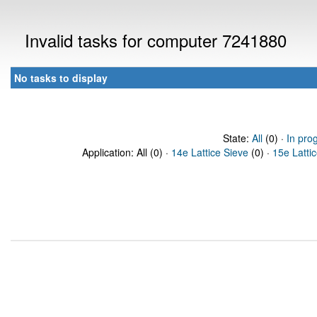
Invalid tasks for computer 7241880
No tasks to display
State:
All
(0) ·
In pro
Application: All (0) ·
14e Lattice Sieve
(0) ·
15e Latti