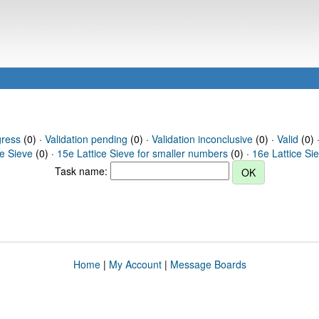
gress
(0) ·
Validation pending
(0) ·
Validation inconclusive
(0) ·
Valid
(0) ·
ce Sieve
(0) ·
15e Lattice Sieve for smaller numbers
(0) ·
16e Lattice Si
Task name:
Home
|
My Account
|
Message Boards