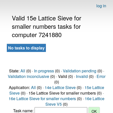
log in
Valid 15e Lattice Sieve for
smaller numbers tasks for
computer 7241880
No tasks to display
State:
All
(0) ·
In progress
(0) ·
Validation pending
(0) ·
Validation inconclusive
(0) · Valid (0) ·
Invalid
(0) ·
Error
(0)
Application:
All
(0) ·
14e Lattice Sieve
(0) ·
15e Lattice
Sieve
(0) · 15e Lattice Sieve for smaller numbers (0) ·
16e Lattice Sieve for smaller numbers
(0) ·
16e Lattice
Sieve V5
(0)
Task name: