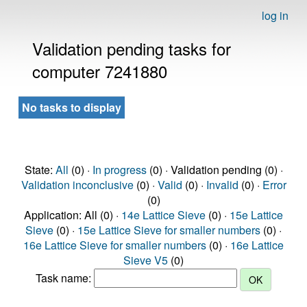
log in
Validation pending tasks for
computer 7241880
No tasks to display
State:
All
(0) ·
In progress
(0) · Validation pending (0) ·
Validation inconclusive
(0) ·
Valid
(0) ·
Invalid
(0) ·
Error
(0)
Application: All (0) ·
14e Lattice Sieve
(0) ·
15e Lattice
Sieve
(0) ·
15e Lattice Sieve for smaller numbers
(0) ·
16e Lattice Sieve for smaller numbers
(0) ·
16e Lattice
Sieve V5
(0)
Task name: