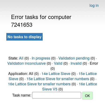
log in
Error tasks for computer
7241653
No tasks to display
State:
All
(0) ·
In progress
(0) ·
Validation pending
(0) ·
Validation inconclusive
(0) ·
Valid
(0) ·
Invalid
(0) · Error
(0)
Application: All (0) ·
14e Lattice Sieve
(0) ·
15e Lattice
Sieve
(0) ·
15e Lattice Sieve for smaller numbers
(0) ·
16e Lattice Sieve for smaller numbers
(0) ·
16e Lattice
Sieve V5
(0)
Task name: