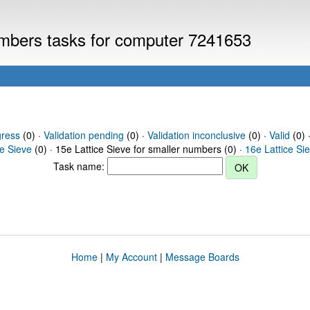
numbers tasks for computer 7241653
gress
(0) ·
Validation pending
(0) ·
Validation inconclusive
(0) ·
Valid
(0) ·
ce Sieve
(0) · 15e Lattice Sieve for smaller numbers (0) ·
16e Lattice Si
Task name:
Home
|
My Account
|
Message Boards