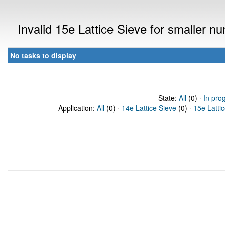
Invalid 15e Lattice Sieve for smaller 
No tasks to display
State:
All
(0) ·
In pro
Application:
All
(0) ·
14e Lattice Sieve
(0) ·
15e Latti