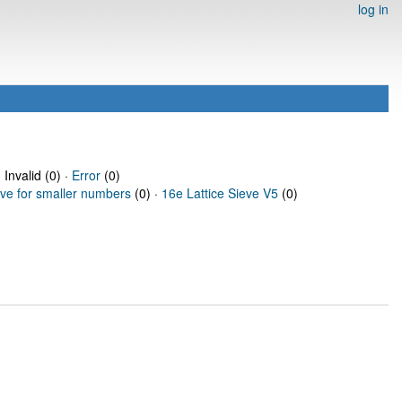
log in
 Invalid (0) ·
Error
(0)
eve for smaller numbers
(0) ·
16e Lattice Sieve V5
(0)