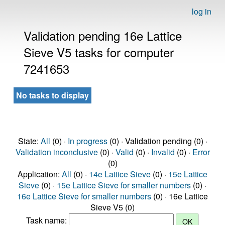
log in
Validation pending 16e Lattice
Sieve V5 tasks for computer
7241653
No tasks to display
State:
All
(0) ·
In progress
(0) · Validation pending (0) ·
Validation inconclusive
(0) ·
Valid
(0) ·
Invalid
(0) ·
Error
(0)
Application:
All
(0) ·
14e Lattice Sieve
(0) ·
15e Lattice
Sieve
(0) ·
15e Lattice Sieve for smaller numbers
(0) ·
16e Lattice Sieve for smaller numbers
(0) · 16e Lattice
Sieve V5 (0)
Task name: