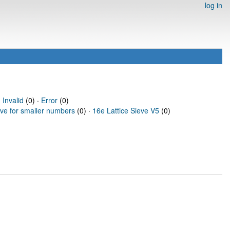
log in
·
Invalid
(0) ·
Error
(0)
eve for smaller numbers
(0) ·
16e Lattice Sieve V5
(0)