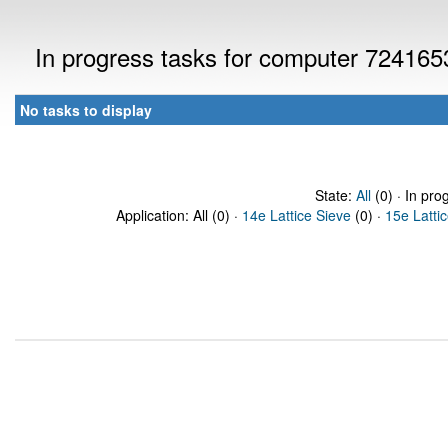
In progress tasks for computer 724165
No tasks to display
State:
All
(0) · In pro
Application: All (0) ·
14e Lattice Sieve
(0) ·
15e Latti