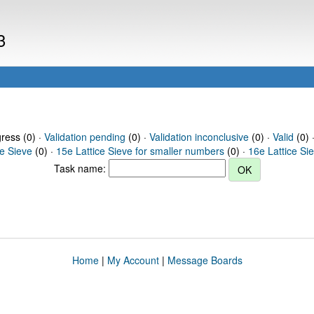
3
gress (0) ·
Validation pending
(0) ·
Validation inconclusive
(0) ·
Valid
(0) 
ce Sieve
(0) ·
15e Lattice Sieve for smaller numbers
(0) ·
16e Lattice Si
Task name:
Home
|
My Account
|
Message Boards