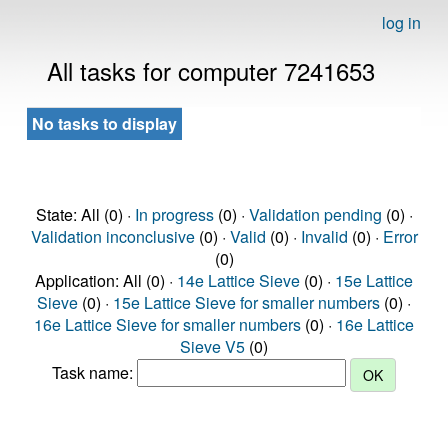
log in
All tasks for computer 7241653
No tasks to display
State: All (0) ·
In progress
(0) ·
Validation pending
(0) ·
Validation inconclusive
(0) ·
Valid
(0) ·
Invalid
(0) ·
Error
(0)
Application: All (0) ·
14e Lattice Sieve
(0) ·
15e Lattice
Sieve
(0) ·
15e Lattice Sieve for smaller numbers
(0) ·
16e Lattice Sieve for smaller numbers
(0) ·
16e Lattice
Sieve V5
(0)
Task name: